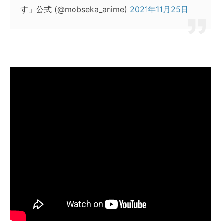
す」公式 (@mobseka_anime)
2021年11月25日