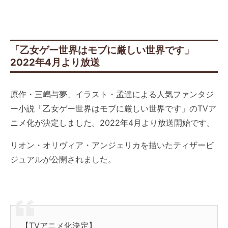
「乙女ゲー世界はモブに厳しい世界です」
2022年4月より放送
原作・三嶋与夢、イラスト・孟達による人気ファンタジ
ー小説「乙女ゲー世界はモブに厳しい世界です」のTVア
ニメ化が決定しました。2022年4月より放送開始です。
リオン・オリヴィア・アンジェリカを描いたティザービ
ジュアルが公開されました。
【TVアニメ化決定】