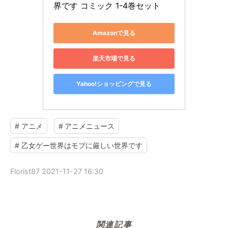
界です コミック 1-4巻セット
Amazonで見る
楽天市場で見る
Yahoo!ショッピングで見る
#
アニメ
#
アニメニュース
#
乙女ゲー世界はモブに厳しい世界です
Florist87
2021-11-27 16:30
関連記事