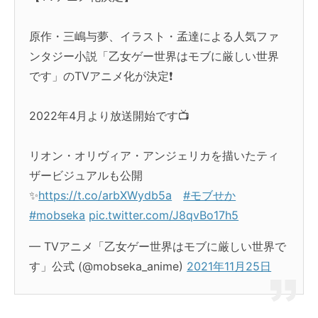
原作・三嶋与夢、イラスト・孟達による人気ファ
ンタジー小説「乙女ゲー世界はモブに厳しい世界
です」のTVアニメ化が決定❗️
2022年4月より放送開始です📺
リオン・オリヴィア・アンジェリカを描いたティ
ザービジュアルも公開
✨
https://t.co/arbXWydb5a
#モブせか
#mobseka
pic.twitter.com/J8qvBo17h5
— TVアニメ「乙女ゲー世界はモブに厳しい世界で
す」公式 (@mobseka_anime)
2021年11月25日