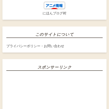
にほんブログ村
このサイトについて
プライバシーポリシー・お問い合わせ
スポンサーリンク